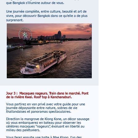
que Bangkok s’illumine autour de vous.
Une journée complète, entre culture, beauté et art de
vivre, pour découvrir Bangkok dans ce qu’elle a de plus
surprenant.
Jour 3 : Macaques nageurs. Train dans le marché. Pont
de la rivière Kwai. Roof top à Kanchanaburi.
Vous partirez en van privé avec votre guide pour une
journée dépaysante entre nature, scènes de vie
thaïlandaises et panoramas spectaculaires.
Direction la mangrove de Klong Kone, un décor sauvage
où vous embarquerez en bateau pour observer les
célèbres macaques “nageurs”, évoluant en liberté au
milieu des palétuviers.
Vous ferez ensuite une halte à Mae Klong, l’un des