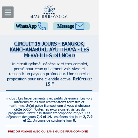
WhatsApp
Message
CIRCUIT 15 JOURS - BANGKOK,
KANCHANABURI, AYUTTHAYA - LES
MERVEILLES DU NORD
Un circuit rythmé, généreux et très complet,
pensé pour ceux qui aiment voir, vivre et
ressentir un pays en profondeur. Une superbe
Référence
proposition pour une clientèle active.
15 F
inclus :
Les hébergements avec petits déjeuners.
Les vols
intérieurs et les tous les transferts terrestre et
maritimes.
Un(e) guide francophone si vous choisissez
cette option.
Toutes les excursions et visites du
programme.
Notre assistance francophone 24h/24.
Les
déjeuners des jours
7, 9 et 14.
Les dîners des jours
2, 7, 9
et 11
. Un cours de cuisine le jour
8.
PRIX DU VOYAGE AVEC OU SANS GUIDE FRANCOPHONE :