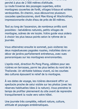
perché à plus de 2 500 mètres d’altitude.
La route traverse des paysages superbes, entre
montagnes couvertes de forêt, villages tribaux et vallées
verdoyantes. En chemin, vous découvrirez plusieurs
cascades spectaculaires, dont Mae Klang et Wachirathan,
impressionnante chute d’eau de près de 80 mètres.
Tout au long de l’ascension, de nombreux arrêts sont
possibles : belvédères naturels, petits villages de
montagne, scènes de vie locale. Votre guide vous aidera
à choisir les plus beaux points selon le rythme de la
journée.
Vous atteindrez ensuite le sommet, puis visiterez les
deux majestueuses pagodes royales, installées dans un
décor de jardins parfaitement entretenus, avec vues
panoramiques sur les montagnes environnantes.
L’après-midi, direction Pa Pong Piang, célèbre pour ses
rizières en terrasses, parmi les plus belles du nord de la
Thaïlande. Un véritable tableau vivant, où les courbes
des cultures épousent le relief de la montagne.
À vos dates de voyage, les rizières devraient offrir un
spectacle proche de celui visible sur les photos (avec les
réserves habituelles liées à la nature). Vous prendrez le
temps de profiter pleinement du site avant de reprendre
tranquillement la route vers votre hôtel.
Une journée très complète, mêlant nature, culture,
altitude et paysages emblématiques.