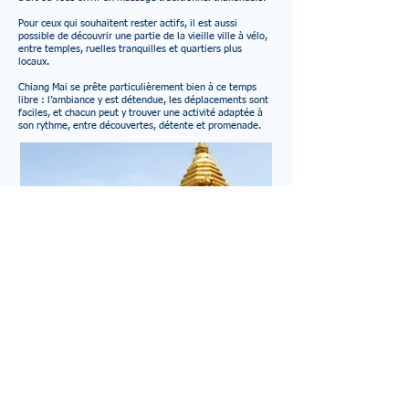
Pour ceux qui souhaitent rester actifs, il est aussi
possible de découvrir une partie de la vieille ville à vélo,
entre temples, ruelles tranquilles et quartiers plus
locaux.
Chiang Mai se prête particulièrement bien à ce temps
libre : l’ambiance y est détendue, les déplacements sont
faciles, et chacun peut y trouver une activité adaptée à
son rythme, entre découvertes, détente et promenade.
Jour 13 : Temples Wat Phalat & Doi Suthep. Artisans de
Chiang-Mai.
Vous commencez la journée, toujours avec votre van
privé avec chauffeur, par le paisible Wat Pha Lat, temple
caché dans la forêt, à l’atmosphère sereine et préservée.