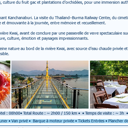
rs, culture du fruit gac et plantations d’orchidées, pour une immersion aut
nt Kanchanaburi. La visite du Thailand–Burma Railway Center, du cimetièr
e et émouvante à la journée, entre mémoire et recueillement.
vière Kwai, avant de conclure par une passerelle de verre spectaculaire sur
ure, culture, émotion et paysages impressionnants.
leine nature au bord de la rivière Kwai, avec source d’eau chaude privée 
sible.
tel : 08h00
•
Total Route : ~ 2h00 / 150 km
•
•
Temps de visite : ~ 3h
•
uner • Van privé •
Barque à moteur privée • Tickets Entrées • Plancher de