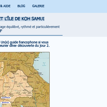
 & AIDE
BLOG
GALERIE
T L'ÎLE DE KOH SAMUI
age équilibré, rythmé et particulièrement
F
.
Un(e) guide francophone si vous
jeuner dîner découverte du jour 2.