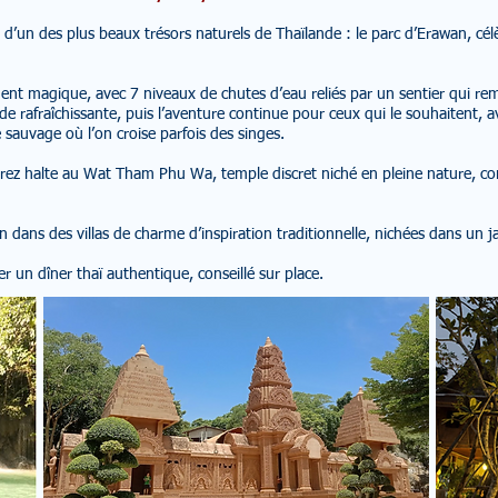
r d’un des plus beaux trésors naturels de Thaïlande : le parc d’Erawan, cé
nt magique, avec 7 niveaux de chutes d’eau reliés par un sentier qui remo
ade rafraîchissante, puis l’aventure continue pour ceux qui le souhaitent, 
sauvage où l’on croise parfois des singes.
erez halte au Wat Tham Phu Wa, temple discret niché en pleine nature, co
on dans des villas de charme d’inspiration traditionnelle, nichées dans un ja
 un dîner thaï authentique, conseillé sur place.