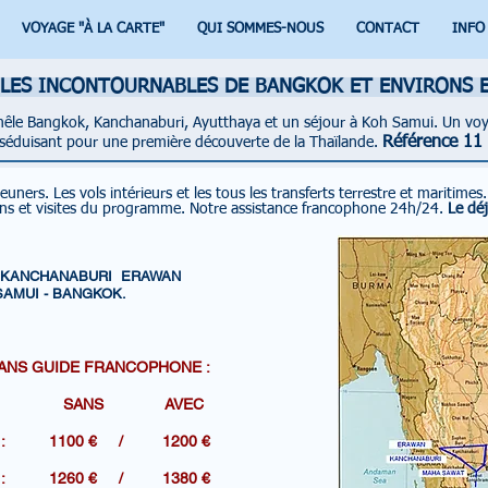
VOYAGE "À LA CARTE"
QUI SOMMES-NOUS
CONTACT
INFO
- LES INCONTOURNABLES DE BANGKOK ET ENVIRONS E
 mêle Bangkok, Kanchanaburi, Ayutthaya et un séjour à Koh Samui. Un voy
Référence 11 
séduisant pour une première découverte de la Thaïlande.
jeuners.
Les vols intérieurs et les tous les transferts terrestre et maritimes
ons et visites du programme.
Notre assistance francophone 24h/24.
Le dé
- KANCHANABURI ERAWAN
SAMUI - BANGKOK.
ANS GUIDE FRANCOPHONE :
 AVEC
R DE : 1100 € / 1200 €
R DE : 1260 € / 1380 €