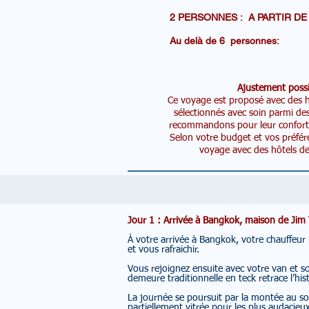
2 PERSONNES : A PARTI
Au delà de 6 personn
Ajustement possi
Ce voyage est proposé avec des hô
sélectionnés avec soin parmi de
recommandons pour leur confort, l
Selon votre budget et vos préfér
voyage avec des hôtels de 
Jour 1 : Arrivée à Bangkok, maison de J
À votre arrivée à Bangkok, votre chauffeur
et vous rafraichir.
Vous rejoignez ensuite avec votre van et so
demeure traditionnelle en teck retrace l’hist
La journée se poursuit par la montée au so
partiellement vitrée pour les plus audacieu