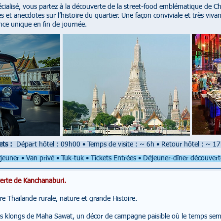
cialisé, vous partez à la découverte de la street-food emblématique de C
es et anecdotes sur l’histoire du quartier. Une façon conviviale et très vi
nce unique en fin de journée.
ets :
Départ hôtel : 09h00
•
Temps de visite : ~ 6h
•
Retour hôtel : ~ 17
jeuner • Van privé • Tuk-tuk
• Tickets Entrées • Déjeuner-dîner découvert
erte de Kanchanaburi.
e Thaïlande rurale, nature et grande Histoire.
s klongs de Maha Sawat, un décor de campagne paisible où le temps sem