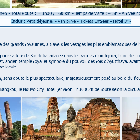
7h45
•
Total Route : ~ 3h00 / 160 km
•
Temps de visite : ~ 5h
• Arrivée
hô
Inclus :
Petit déjeuner • Van privé
• Tickets Entrées • Hôtel 3*•
 des grands royaumes, à travers les vestiges les plus emblématiques de l’
our sa tête de Bouddha enlacée dans les racines d’un figuier, l’une des i
t, ancien temple royal et symbole du pouvoir des rois d’Ayutthaya, avant 
se locale.
, sans doute le plus spectaculaire, majestueusement posé au bord du fle
 Bangkok, le Nouvo City Hotel (environ 1h30 à 2h de route selon la circula