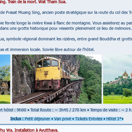
ng. Train de la mort. Wat Tham Sua.
de Prasat Muang Sing, ancien poste stratégique sur la route du col des T
oie ferrée longe la rivière Kwai à flanc de montagne. Vous assisterez au 
te dans une grotte historique pour ressentir pleinement ce lieu de mémoire.
, symbole régional dominant les rizières, entre grand Bouddha et grotte 
s et immersion locale. Soirée libre autour de l'hôtel.
t hôtel : 9h00 • Total Route : ~ 3h45 / 270 km • Temps de visite : ~ 2 h
Inclus :
Petit déjeuner • Van privé
• Tickets Entrées • Hôtel 3*•
hu Wa. Installation à Ayutthaya.