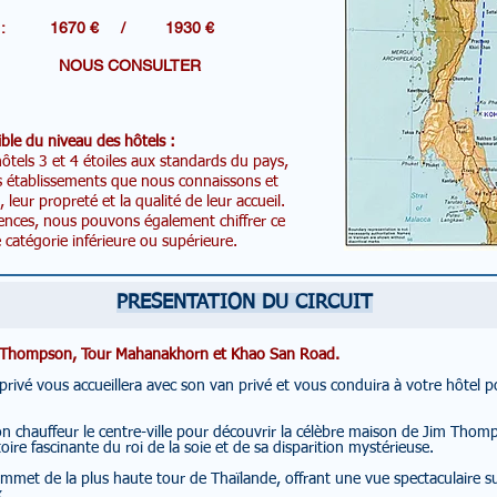
R DE : 1670 € / 1930 €
es: NOUS CONSULTER
ble du niveau des hôtels :
tels 3 et 4 étoiles aux standards du pays,
s établissements que nous connaissons et
eur propreté et la qualité de leur accueil.
ences, nous pouvons également chiffrer ce
catégorie inférieure ou supérieure.
PRESENTATION DU CIRCUIT
im Thompson, Tour Mahanakhorn et Khao San Road.
 privé vous accueillera avec son van privé et vous conduira à votre hôtel
n chauffeur le centre-ville pour découvrir la célèbre maison de Jim Thomp
oire fascinante du roi de la soie et de sa disparition mystérieuse.
mmet de la plus haute tour de Thaïlande, offrant une vue spectaculaire s
x.