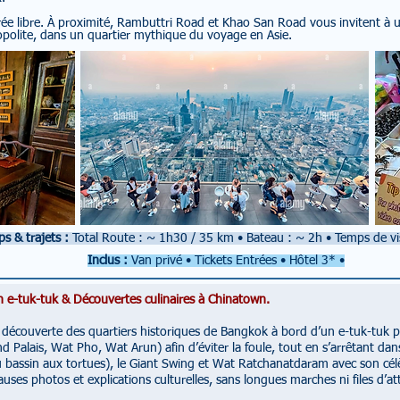
ée libre.
À proximité, Rambuttri Road et Khao San Road vous invitent à 
opolite, dans un quartier mythique du voyage en Asie.
s & trajets :
Total Route : ~ 1h30 / 35 km
•
Bateau : ~ 2h
•
Temps de vi
Inclus :
Van privé • Tickets Entrées • Hôtel 3* •
en e-tuk-tuk & Découvertes culinaires à Chinatown.
a découverte des quartiers historiques de Bangkok à bord d’un e-tuk-tuk pri
nd Palais, Wat Pho, Wat Arun) afin d’éviter la foule, tout en s’arrêtant da
 bassin aux tortues), le Giant Swing et Wat Ratchanatdaram avec son cél
auses photos et explications culturelles, sans longues marches ni files d’at