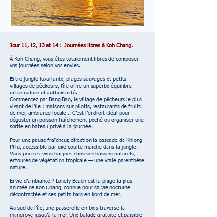
Jour 11, 12, 13 et 14 : Journées libres à Koh Chang.
À Koh Chang, vous êtes totalement libres de composer
vos journées selon vos envies.
Entre jungle luxuriante, plages sauvages et petits
villages de pêcheurs, l’île offre un superbe équilibre
entre nature et authenticité.
Commencez par Bang Bao, le village de pêcheurs le plus
vivant de l’île : maisons sur pilotis, restaurants de fruits
de mer, ambiance locale… C’est l’endroit idéal pour
déguster un poisson fraîchement pêché ou organiser une
sortie en bateau privé à la journée.
Pour une pause fraîcheur, direction la cascade de Khlong
Phlu, accessible par une courte marche dans la jungle.
Vous pourrez vous baigner dans ses bassins naturels,
entourés de végétation tropicale — une vraie parenthèse
nature.
Envie d’ambiance ? Lonely Beach est la plage la plus
animée de Koh Chang, connue pour sa vie nocturne
décontractée et ses petits bars en bord de mer.
Au sud de l’île, une passerelle en bois traverse la
mangrove jusqu’à la mer. Une balade gratuite et paisible