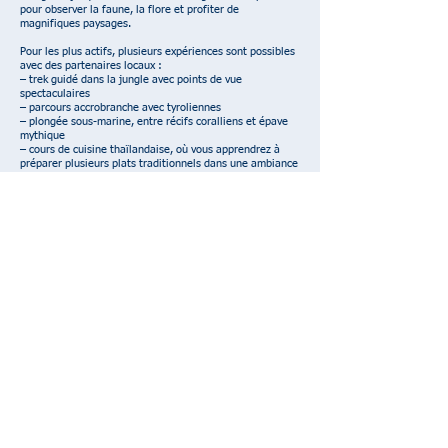
pour observer la faune, la flore et profiter de
magnifiques paysages.
Pour les plus actifs, plusieurs expériences sont possibles
avec des partenaires locaux :
– trek guidé dans la jungle avec points de vue
spectaculaires
– parcours accrobranche avec tyroliennes
– plongée sous-marine, entre récifs coralliens et épave
mythique
– cours de cuisine thaïlandaise, où vous apprendrez à
préparer plusieurs plats traditionnels dans une ambiance
conviviale
Koh Chang n’est pas une île “carte postale” figée : c’est
une destination vivante, naturelle, généreuse, où chacun
peut trouver son rythme — entre aventure douce,
détente et découvertes locales.
Et bien sûr, votre hôtel, comme nous-mêmes, restons
disponibles sur place pour vous aider à organiser tout ça
simplement.