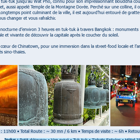
en tuk-tuk jusqu’au Wat Pho, connu pour son impressionnant Bouddha couc
t, aussi appelé Temple de la Montagne Dorée. Perché sur une colline, il o
gtemps point culminant de la ville, il est aujourd’hui entouré de gratte-
ous changer et vous rafraîchir.
 nocturne d’environ 3 heures en tuk-tuk à travers Bangkok : monuments i
e et vivante de découvrir la capitale après le coucher du soleil.
 cœur de Chinatown, pour une immersion dans la street-food locale et l’am
s sino-thaïes.
 : 11h00
•
Total Route : ~ 30 mn / 6 km
•
Temps de visite : ~ 6h
•
Retour