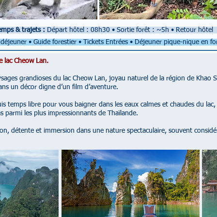
emps & trajets :
Départ hôtel : 08h30
•
Sortie forêt : ~5h
•
Retour hôtel
 déjeuner • Guide forestier • Tickets Entrées • Déjeuner pique-nique en fo
ue lac Cheow Lan.
sages grandioses du lac Cheow Lan, joyau naturel de la région de Khao So
dans un décor digne d’un film d’aventure.
is temps libre pour vous baigner dans les eaux calmes et chaudes du lac, e
s parmi les plus impressionnants de Thaïlande.
ion, détente et immersion dans une nature spectaculaire, souvent consi