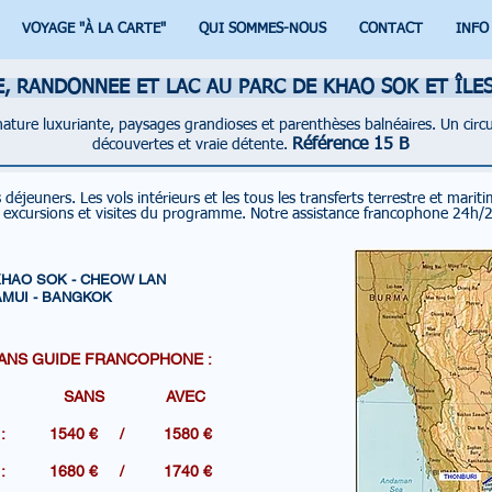
VOYAGE "À LA CARTE"
QUI SOMMES-NOUS
CONTACT
INFO
, RANDONNEE ET LAC AU PARC DE KHAO SOK ET ÎLE
nature luxuriante, paysages grandioses et parenthèses balnéaires. Un circu
Référence 15 B
découvertes et vraie détente.
s déjeuners.
Les vols intérieurs et les tous les transferts terrestre et marit
s excursions et visites du programme.
Notre assistance francophone 24h/
KHAO SOK - CHEOW LAN
SAMUI - BANGKOK
ANS GUIDE FRANCOPHONE :
 AVEC
R DE : 1540 € / 1580 €
R DE : 1680 € / 1740 €