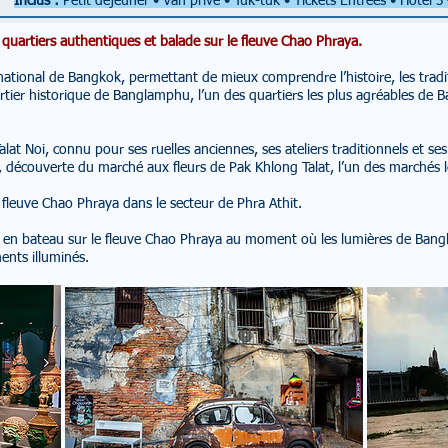
Inclus :
Petit déjeuner • Van privé • Tuk-tuk
• Tickets Entrées • Hôtel 3
 quartiers authentiques et balade sur le fleuve Chao Phraya.
ational de Bangkok, permettant de mieux comprendre l’histoire, les tradit
tier historique de Banglamphu, l’un des quartiers les plus agréables de B
lat Noi, connu pour ses ruelles anciennes, ses ateliers traditionnels et ses
 découverte du marché aux fleurs de Pak Khlong Talat, l’un des marchés les
fleuve Chao Phraya dans le secteur de Phra Athit.
en bateau sur le fleuve Chao Phraya au moment où les lumières de Bangk
ents illuminés.