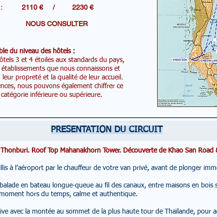
R DE : 2110 € / 2230 €
es: NOUS CONSULTER
le du niveau des hôtels :
tels 3 et 4 étoiles aux standards du pays,
s établissements que nous connaissons et
ur propreté et la qualité de leur accueil.
ences, nous pouvons également chiffrer ce
catégorie inférieure ou supérieure.
PRESENTATION DU CIRCUIT
de Thonburi. Roof Top Mahanakhorn Tower. Découverte de Khao San Road
illis à l’aéroport par le chauffeur de votre van privé, avant de plonger 
alade en bateau longue-queue au fil des canaux, entre maisons en bois sur 
 moment hors du temps, calme et authentique.
tive avec la montée au sommet de la plus haute tour de Thaïlande, pour a