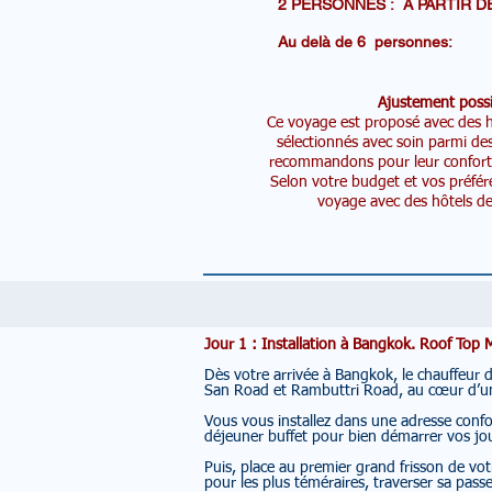
2 PERSONNES : A PARTI
Au delà de 6 person
Ajustement possi
Ce voyage est proposé avec des hô
sélectionnés avec soin parmi de
recommandons pour leur confort, l
Selon votre budget et vos préfér
voyage avec des hôtels de 
Jour 1 : Installation à Bangkok. Roof To
Dès votre arrivée à Bangkok, le chauffeur 
San Road et Rambuttri Road, au cœur d’un 
Vous vous installez dans une adresse confor
déjeuner buffet pour bien démarrer vos jo
Puis, place au premier grand frisson de v
pour les plus téméraires, traverser sa passe