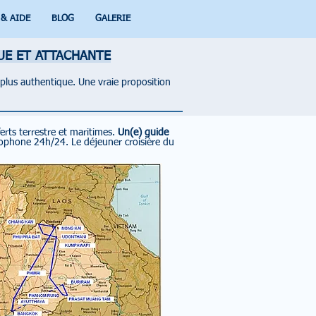
 & AIDE
BLOG
GALERIE
UE ET ATTACHANTE
 plus authentique. Une vraie proposition
ferts terrestre et maritimes.
Un(e) guide
ncophone 24h/24.
Le déjeuner croisière du