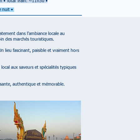
6h
• Total Train
: ~11h30
•
e nuit •
iatement dans l’ambiance locale au
in des marchés touristiques.
lieu fascinant, paisible et vraiment hors
ocal aux saveurs et spécialités typiques
aysante, authentique et mémorable.