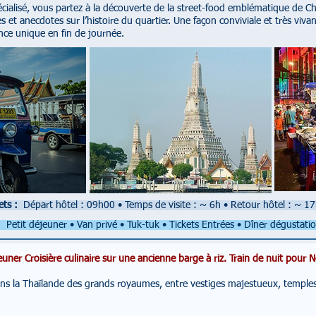
cialisé, vous partez à la découverte de la street-food emblématique de C
es et anecdotes sur l’histoire du quartier. Une façon conviviale et très vi
nce unique en fin de journée.
ets :
Départ hôtel : 09h00
•
Temps de visite : ~ 6h
•
Retour hôtel : ~ 17
:
Petit déjeuner • Van privé • Tuk-tuk
•
Tickets Entrées • Dîner dégustati
euner Croisière culinaire sur une ancienne barge à riz. Train de nuit pour 
ns la Thaïlande des grands royaumes, entre vestiges majestueux, temples