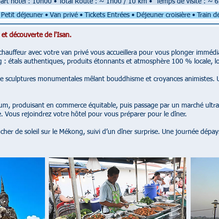
art hôtel : 10h00
•
Total Route : ~ 1h00 / 10 km
•
Temps de visite : ~ 
Petit déjeuner • Van privé • Tickets Entrées • Déjeuner croisière • Train d
 et découverte de l'Isan.
 chauffeur avec votre van privé vous accueillera pour vous plonger imméd
 étals authentiques, produits étonnants et atmosphère 100 % locale, lo
e sculptures monumentales mêlant bouddhisme et croyances animistes. Un 
rhum, produisant en commerce équitable, puis passage par un marché ultra l
e. Vous rejoindrez votre hôtel pour vous préparer pour le dîner.
cher de soleil sur le Mékong, suivi d’un dîner surprise. Une journée dép