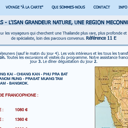
VOYAGE "À LA CARTE"
QUI SOMMES-NOUS
CONTACT
INFO
RS - L'ISAN GRANDEUR NATURE, UNE REGION MECONN
pour les voyageurs qui cherchent une Thaïlande plus rare, plus profonde et
Référence 11 E
de spécialiste, loin des parcours convenus.
éjeuners (sauf le matin du jour 4).
Les vols intérieurs et les tous les trans
ion.
Toutes les excursions et visites du programme.
Notre assistance fra
jour
3.
Le dîner dégustation du jour
2
.
NG KAI - CHIANG KAN - PHU PRA BAT
PHANOM RUNG - PRASAT MUANG TAM
AM - BANGKOK.
DE FRANCOPHONE :
R DE : 1080 €
R DE : 1360 €