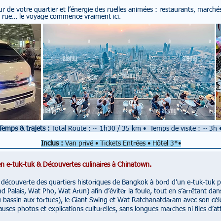
r de votre quartier et l’énergie des ruelles animées : restaurants, marchés
 rue… le voyage commence vraiment ici.
Temps & trajets :
Total Route : ~ 1h30 / 35 km
•
Temps de visite : ~ 3h
Inclus :
Van privé •
Tickets Entrées • Hôtel 3*•
 en e-tuk-tuk & Découvertes culinaires à Chinatown.
a découverte des quartiers historiques de Bangkok à bord d’un e-tuk-tuk pri
nd Palais, Wat Pho, Wat Arun) afin d’éviter la foule, tout en s’arrêtant da
 bassin aux tortues), le Giant Swing et Wat Ratchanatdaram avec son cél
auses photos et explications culturelles, sans longues marches ni files d’at