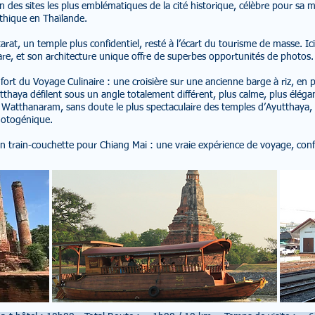
des sites les plus emblématiques de la cité historique, célèbre pour sa
ythique en Thaïlande.
at, un temple plus confidentiel, resté à l’écart du tourisme de masse. Ici
 rare, et son architecture unique offre de superbes opportunités de photos.
ort du Voyage Culinaire : une croisière sur une ancienne barge à riz, en pe
tthaya défilent sous un angle totalement différent, plus calme, plus élég
 Watthanaram, sans doute le plus spectaculaire des temples d’Ayutthaya
hotogénique.
 train-couchette pour Chiang Mai : une vraie expérience de voyage, confo