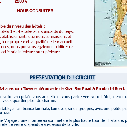
R DE : 2200 €
nes: NOUS CONSULTER
ble du niveau des hôtels :
tels 3 et 4 étoiles aux standards du pays,
s établissements que nous connaissons et
eur propreté et la qualité de leur accueil.
ences, nous pouvons également chiffrer ce
catégorie inférieure ou supérieure.
PRESENTATION DU CIRCUIT
p Mahanakhorn Tower et découverte de Khao San Road & Rambuttri Road.
de votre van privée vous accueille et vous partez vers votre hôtel, idéale
vieux quartier plein de charme.
table, à l’ambiance familiale, loin des grands groupes, avec une petite pisc
urnées.
otre Voyage : une montée au sommet de la plus haute tour de Thaïlande, 
relle de verre suspendue au-dessus de la ville.