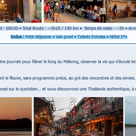
el : 08h30
•
Total Route : ~3h20 / 190 km
•
Temps de visite : ~3h
•
Arr
Inclus :
Petit déjeuner • Van privé • Tickets Entrées • Hôtel 3*•
Une journée pour flâner le long du Mékong, observer la vie qui s’écoule l
nt le fleuve, sans programme précis, au gré des rencontres et des envies.
osé sur le quotidien… et vous découvrirez une Thaïlande authentique, à mi