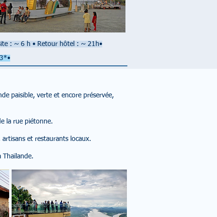
ite : ~ 6 h
•
Retour hôtel : ~ 21h
•
 3*•
e paisible, verte et encore préservée,
e la rue piétonne.
artisans et restaurants locaux.
a Thaïlande.