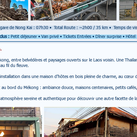
 gare de Nong Kai : 07h30
•
Total Route : ~2h00 / 35 km
•
Temps de vis
clus :
Petit déjeuner • Van privé • Tickets Entrées • Dîner surprise • Hôtel
n.
g, entre belvédères et paysages ouverts sur le Laos voisin. Une Thaïland
u fil du fleuve.
 installation dans une maison d’hôtes en bois pleine de charme, au cœur d
et au bord du Mékong : ambiance douce, maisons centenaires, petits cafés, 
atmosphère sereine et authentique pour découvrir une autre facette de l