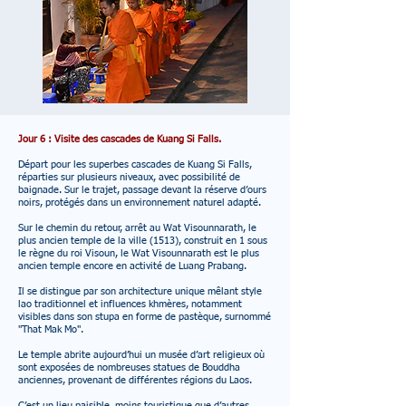
Jour 6 : Visite des cascades de Kuang Si Falls.
Départ pour les superbes cascades de Kuang Si Falls,
réparties sur plusieurs niveaux, avec possibilité de
baignade. Sur le trajet, passage devant la réserve d’ours
noirs, protégés dans un environnement naturel adapté.
Sur le chemin du retour, arrêt au Wat Visounnarath, le
plus ancien temple de la ville (1513), construit en 1 sous
le règne du roi Visoun, le Wat Visounnarath est le plus
ancien temple encore en activité de Luang Prabang.
Il se distingue par son architecture unique mêlant style
lao traditionnel et influences khmères, notamment
visibles dans son stupa en forme de pastèque, surnommé
"That Mak Mo".
Le temple abrite aujourd’hui un musée d’art religieux où
sont exposées de nombreuses statues de Bouddha
anciennes, provenant de différentes régions du Laos.
C’est un lieu paisible, moins touristique que d’autres