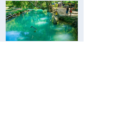
Jour 9 : Les incontournables de Vientiane.
Départ à 08h30 pour découvrir les sites majeurs de la
capitale : le temple Xieng Nyeun, puis Wat Sisaket, le
plus ancien temple de la ville, apprécié autant pour son
architecture que pour son cadre arboré.
Vous poursuivrez avec Pha That Luang, symbole spirituel
du pays et lieu incontournable.
La visite se termine au Patuxai, arc de triomphe
emblématique offrant, pour les plus courageux, une belle
vue panoramique sur la ville.