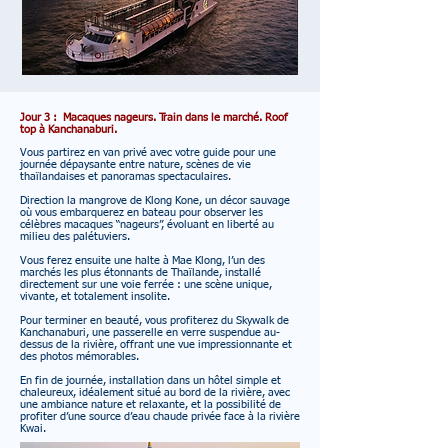
Jour 3 : Macaques nageurs. Train dans le marché. Roof
top à Kanchanaburi.
Vous partirez en van privé avec votre guide pour une
journée dépaysante entre nature, scènes de vie
thaïlandaises et panoramas spectaculaires.
Direction la mangrove de Klong Kone, un décor sauvage
où vous embarquerez en bateau pour observer les
célèbres macaques “nageurs”, évoluant en liberté au
milieu des palétuviers.
Vous ferez ensuite une halte à Mae Klong, l’un des
marchés les plus étonnants de Thaïlande, installé
directement sur une voie ferrée : une scène unique,
vivante, et totalement insolite.
Pour terminer en beauté, vous profiterez du Skywalk de
Kanchanaburi, une passerelle en verre suspendue au-
dessus de la rivière, offrant une vue impressionnante et
des photos mémorables.
En fin de journée, installation dans un hôtel simple et
chaleureux, idéalement situé au bord de la rivière, avec
une ambiance nature et relaxante, et la possibilité de
profiter d’une source d’eau chaude privée face à la rivière
Kwai.