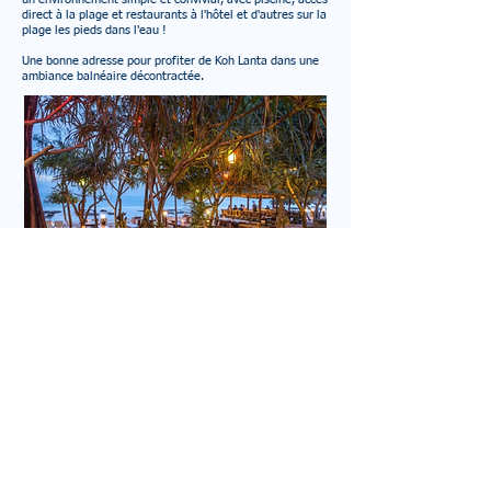
direct à la plage et restaurants à l'hôtel et d'autres sur la
plage les pieds dans l'eau !
Une bonne adresse pour profiter de Koh Lanta dans une
ambiance balnéaire décontractée.
Jour 16, 17 et 18 : Que faire à Koh Lanta.
À Koh Lanta, vous profitez d’une île encore préservée,
idéale pour mêler détente, nature et découvertes
marines. Grandes plages tranquilles, ambiance
décontractée et superbes couchers de soleil en font un
vrai havre tropical, tout en restant une base parfaite
pour des excursions spectaculaires.
En mer, partez en bateau privé vers les îles de Trang et la
célèbre grotte d’Émeraude sur Ko Mook, où l’on nage