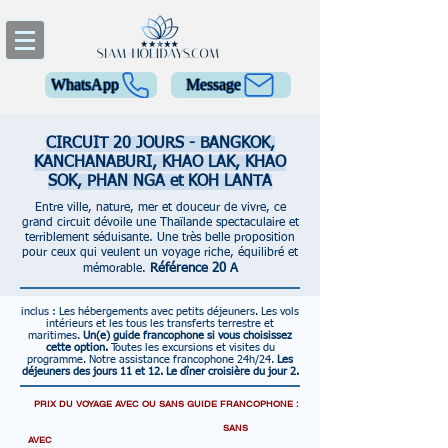
WhatsApp
Message
CIRCUIT 20 JOURS - BANGKOK,
KANCHANABURI, KHAO LAK, KHAO
SOK, PHAN NGA et KOH LANTA
Entre ville, nature, mer et douceur de vivre, ce
grand circuit dévoile une Thaïlande spectaculaire et
terriblement séduisante. Une très belle proposition
pour ceux qui veulent un voyage riche, équilibré et
Référence 20 A
mémorable.
inclus :
Les hébergements avec petits déjeuners.
Les vols
intérieurs et les tous les transferts terrestre et
maritimes.
Un(e) guide francophone si vous choisissez
cette option.
Toutes les excursions et visites du
programme.
Notre assistance francophone 24h/24.
Les
déjeuners des jours 11 et 12.
Le dîner croisière du jour 2.
PRIX DU VOYAGE AVEC OU SANS GUIDE FRANCOPHONE :
SANS
AVEC