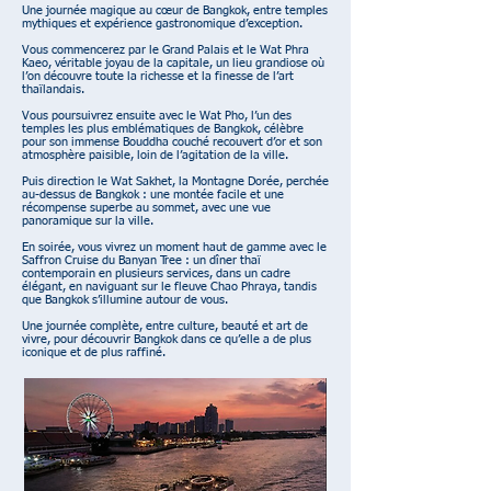
Une journée magique au cœur de Bangkok, entre temples
mythiques et expérience gastronomique d’exception.
Vous commencerez par le Grand Palais et le Wat Phra
Kaeo, véritable joyau de la capitale, un lieu grandiose où
l’on découvre toute la richesse et la finesse de l’art
thaïlandais.
Vous poursuivrez ensuite avec le Wat Pho, l’un des
temples les plus emblématiques de Bangkok, célèbre
pour son immense Bouddha couché recouvert d’or et son
atmosphère paisible, loin de l’agitation de la ville.
Puis direction le Wat Sakhet, la Montagne Dorée, perchée
au-dessus de Bangkok : une montée facile et une
récompense superbe au sommet, avec une vue
panoramique sur la ville.
En soirée, vous vivrez un moment haut de gamme avec le
Saffron Cruise du Banyan Tree : un dîner thaï
contemporain en plusieurs services, dans un cadre
élégant, en naviguant sur le fleuve Chao Phraya, tandis
que Bangkok s’illumine autour de vous.
Une journée complète, entre culture, beauté et art de
vivre, pour découvrir Bangkok dans ce qu’elle a de plus
iconique et de plus raffiné.