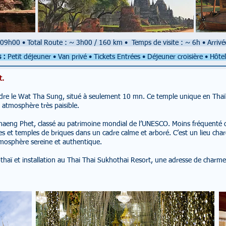
: 09h00
•
Total Route : ~ 3h00 / 160 km
•
Temps de visite : ~ 6h
• Arrivé
 :
Petit déjeuner • Van privé • Tickets Entrées • Déjeuner croisière • Hôte
t.
dre le Wat Tha Sung, situé à seulement 10 mn. Ce temple unique en Thaïl
on atmosphère très paisible.
haeng Phet, classé au patrimoine mondial de l’UNESCO. Moins fréquenté qu
 et temples de briques dans un cadre calme et arboré. C’est un lieu char
atmosphère sereine et authentique.
thaï et installation au Thai Thai Sukhothai Resort, une adresse de charme 