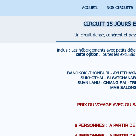
ACCUEIL
NOS CIRCUITS
CIRCUIT 15 JOURS 
Un circuit dense, cohérent et pa
inclus :
Les hébergements avec petits déj
cette option.
Toutes les excursi
BANGKOK -THONBURI - AYUTTHAYA
SUKHOTHAI - SI SATCHANAR
SUAN LAHU - CHIANG RAI - T
MAE SALONG
PRIX DU VOYAGE AVEC OU S
SANS
6 PERSONNES : A PARTI
4 PERSONNES : A PARTI