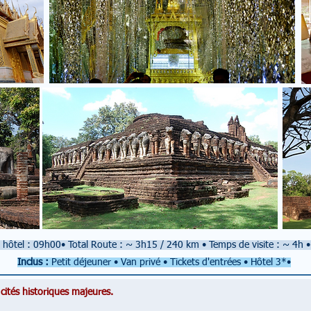
 hôtel : 09h00
•
Total Route : ~ 3h15 / 240 km
•
Temps de visite : ~ 4h
•
Inclus :
Petit déjeuner • Van privé
•
Tickets d'entrées
• Hôtel 3*•
cités historiques majeures.