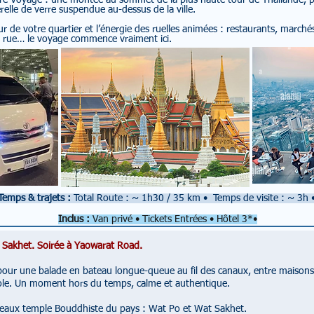
otre Voyage : une montée au sommet de la plus haute tour de Thaïlande, 
relle de verre suspendue au-dessus de la ville.
r de votre quartier et l’énergie des ruelles animées : restaurants, marchés
 rue… le voyage commence vraiment ici.
Temps & trajets :
Total Route : ~ 1h30 / 35 km
•
Temps de visite : ~ 3h
Inclus :
Van privé
• Tickets Entrées • Hôtel 3*•
 Sakhet. Soirée à Yaowarat Road.
our une balade en bateau longue-queue au fil des canaux, entre maisons en 
le. Un moment hors du temps, calme et authentique.
s beaux temple Bouddhiste du pays : Wat Po et Wat Sakhet.