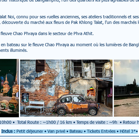
tier historique de Banglamphu, l’un des quartiers les plus agréables de B
lat Noi, connu pour ses ruelles anciennes, ses ateliers traditionnels et ses
 découverte du marché aux fleurs de Pak Khlong Talat, l’un des marchés les
fleuve Chao Phraya dans le secteur de Phra Athit.
en bateau sur le fleuve Chao Phraya au moment où les lumières de Bangk
ents illuminés.
 10h00
•
Total Route : ~1h00 / 16 km
•
Temps de visite : ~9h
•
Retour h
Inclus :
Petit déjeuner • Van privé • Bateau • Tickets Entrées • Hôtel 3*•