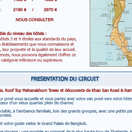
R DE : 2180 € / 2970 €
es: NOUS CONSULTER
ble du niveau des hôtels :
tels 3 et 4 étoiles aux standards du pays,
s établissements que nous connaissons et
eur propreté et la qualité de leur accueil.
ences, nous pouvons également chiffrer ce
catégorie inférieure ou supérieure.
PRESENTATION DU CIRCUIT
alais. Roof Top Mahanakhorn Tower et découverte de Khao San Road & Ram
r privé vous accueille et vous partez avec votre van privé vers votre hôt
œur d’un vieux quartier plein de charme.
table, à l’ambiance familiale, loin des grands groupes, avec une petite pisc
urnées.
et votre guide visiter le Grand Palais de Bangkok.