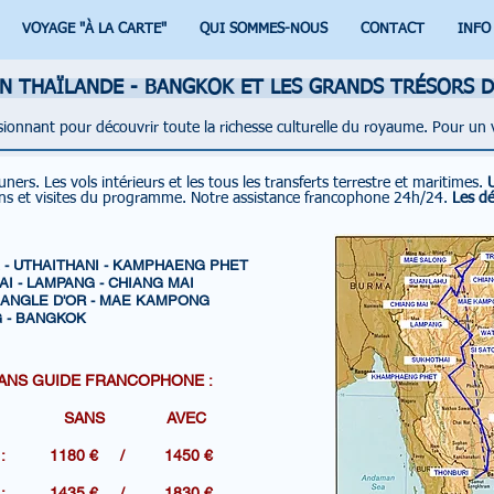
VOYAGE "À LA CARTE"
QUI SOMMES-NOUS
CONTACT
INFO
EN THAÏLANDE - BANGKOK ET LES GRANDS TRÉSORS 
ssionnant pour découvrir toute la richesse culturelle du royaume. Pour un
euners.
Les vols intérieurs et les tous les transferts terrestre et maritimes.
ons et visites du programme.
Notre assistance francophone 24h/24.
Les dé
 - UTHAITHANI - KAMPHAENG PHET
AI - LAMPANG - CHIANG MAI
RIANGLE D'OR - MAE KAMPONG
 - BANGKOK
ANS GUIDE FRANCOPHONE :
 AVEC
R DE : 1180 € / 1450 €
R DE : 1435 € / 1830 €