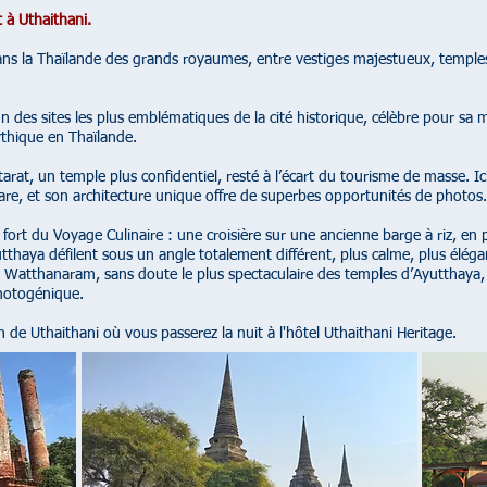
t à Uthaithani.
ns la Thaïlande des grands royaumes, entre vestiges majestueux, temple
 des sites les plus emblématiques de la cité historique, célèbre pour sa
ythique en Thaïlande.
rat, un temple plus confidentiel, resté à l’écart du tourisme de masse. Ici
 rare, et son architecture unique offre de superbes opportunités de photos.
ort du Voyage Culinaire : une croisière sur une ancienne barge à riz, en pe
utthaya défilent sous un angle totalement différent, plus calme, plus élég
i Watthanaram, sans doute le plus spectaculaire des temples d’Ayutthay
hotogénique.
on de Uthaithani où vous passerez la nuit à l'hôtel Uthaithani Heritage.