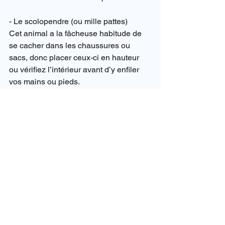
- Le scolopendre (ou mille pattes)
Cet animal a la fâcheuse habitude de 
se cacher dans les chaussures ou 
sacs, donc placer ceux-ci en hauteur 
ou vérifiez l’intérieur avant d’y enfiler 
vos mains ou pieds.
La piqûre n’est pas dangereuse (sauf 
pour les jeunes enfants ou personnes 
allergiques, auquel cas il est 
recommandé de consulter en milieu 
hospitalier).
En cas de morsure, du paracétamol 
pour la douleur et nettoyer la plaie…
- Les scorpions
Fréquents dans les campagnes il y en 
a 2 sortes.