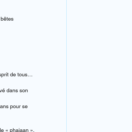
 bêtes 
sprit de tous…
levé dans son 
 ans pour se 
le « phajaan ».