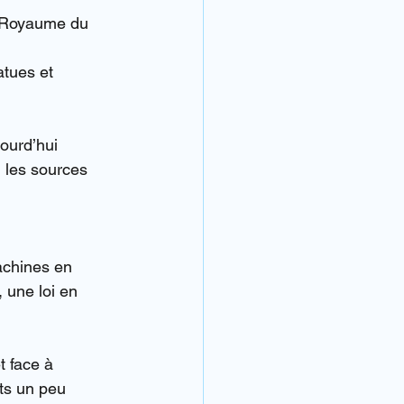
u Royaume du 
atues et 
ourd’hui 
 les sources 
achines en 
une loi en 
t face à 
ts un peu 