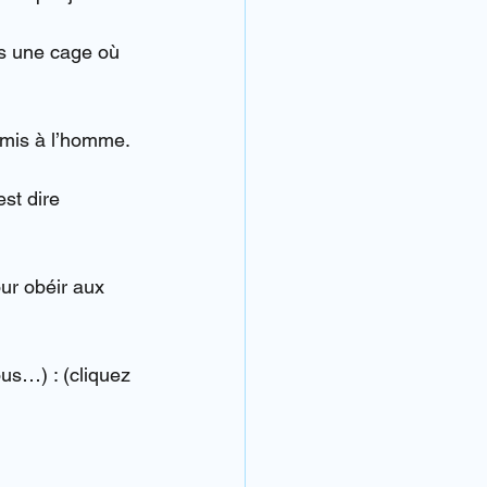
ns une cage où 
oumis à l’homme.
st dire 
ur obéir aux 
us…) : (cliquez 