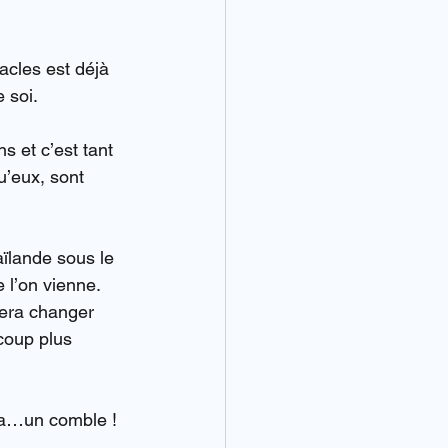
acles est déjà 
 soi.
 et c’est tant 
’eux, sont 
aïlande sous le 
 l’on vienne.
era changer 
coup plus 
da…un comble ! 