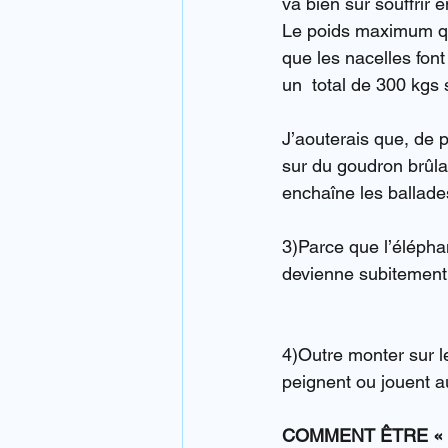
va bien sûr souffrir 
Le poids maximum qu
que les nacelles font
un  total de 300 kgs 
J’aouterais que, de p
sur du goudron brûla
enchaîne les ballad
3)Parce que l’éléphan
devienne subitement a
4)Outre monter sur l
peignent ou jouent a
COMMENT ÊTRE «