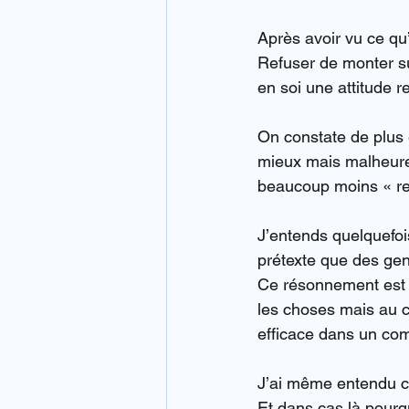
Après avoir vu ce qu’i
Refuser de monter su
en soi une attitude r
On constate de plus 
mieux mais malheure
beaucoup moins « re
J’entends quelquefois
prétexte que des gen
Ce résonnement est à
les choses mais au c
efficace dans un co
J’ai même entendu c
Et dans cas là pourq