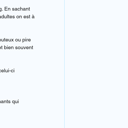
g. En sachant 
adultes on est à 
outeux ou pire 
et bien souvent 
elui-ci 
ants qui 