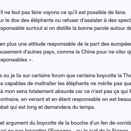
l ne faut pas faire voyons ce qu’il est possible de faire.
r le dos des éléphants ou refuser d’assister à des spect
esponsable surtout si on distille la bonne parole autour de
en plus une attitude responsable de la part des européens
usement d’autres pays, comme la Chine pour ne citer qu
sponsables ».
 ou je lis sur certains forum que certains boycotte la Th
s capables de maltraiter les éléphants ne mérite pas que
 mon sens totalement absurde car ce n’est pas ça qui f
ontraire, en venant et en étant responsable on est beau
mbat qui est long et demandera du temps.
et argument du boycotte de la bouche d’un fan de corri
uoi ne pas boycotter l’Espagne…ou le sud de la France.