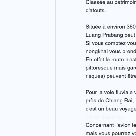
Classée au patrimoin
d'atouts.
Située à environ 380
Luang Prabang peut êt
Si vous comptez vous 
nongkhai vous prendr
En effet la route n'e
pittoresque mais garde
risques) peuvent êt
Pour la voie fluviale
près de Chiang Rai, 
c'est un beau voyage
visiter thailande
Concernant l'avion 
mais vous pourrez vo