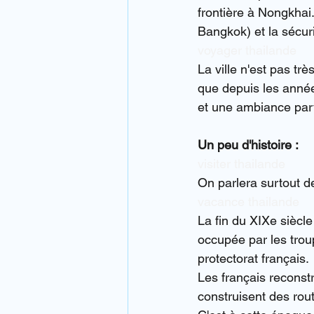
frontière à Nongkhai.
Bangkok) et la sécuri
voyager thailande
La ville n'est pas tr
que depuis les année
et une ambiance part
Un peu d'histoire :
visiter thailande
On parlera surtout d
vacance thailande
La fin du XIXe siècle 
occupée par les trou
protectorat français.
Les français reconst
construisent des rout