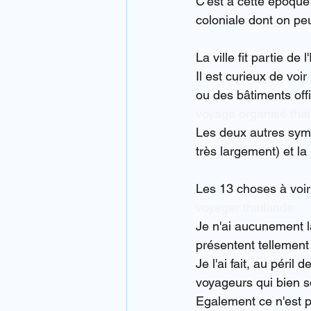
C'est à cette époque
coloniale dont on pe
La ville fit partie de
Il est curieux de voir
ou des bâtiments offic
voyage organisé tha
Les deux autres symb
très largement) et la
Les 13 choses à voi
voyager thailande
Je n'ai aucunement l
présentent tellement d
Je l'ai fait, au péril 
voyageurs qui bien s
Egalement ce n'est pa