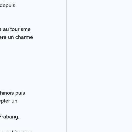
 depuis 
te au tourisme 
fère un charme 
chinois puis 
pter un 
Prabang, 