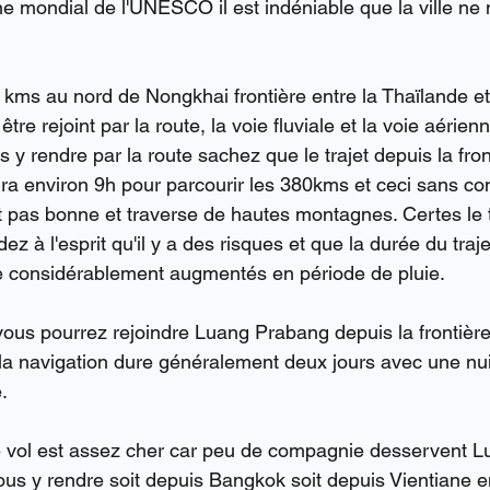
e mondial de l'UNESCO il est indéniable que la ville n
 kms au nord de Nongkhai frontière entre la Thaïlande et
re rejoint par la route, la voie fluviale et la voie aérienn
y rendre par la route sachez que le trajet depuis la fron
a environ 9h pour parcourir les 380kms et ceci sans com
st pas bonne et traverse de hautes montagnes. Certes le t
z à l'esprit qu'il y a des risques et que la durée du trajet
re considérablement augmentés en période de pluie.
 vous pourrez rejoindre Luang Prabang depuis la frontièr
la navigation dure généralement deux jours avec une nuit
.
le vol est assez cher car peu de compagnie desservent 
us y rendre soit depuis Bangkok soit depuis Vientiane e