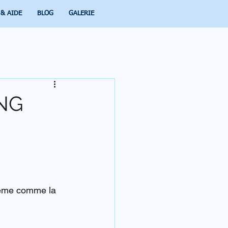
 & AIDE
BLOG
GALERIE
ANG
même comme la 