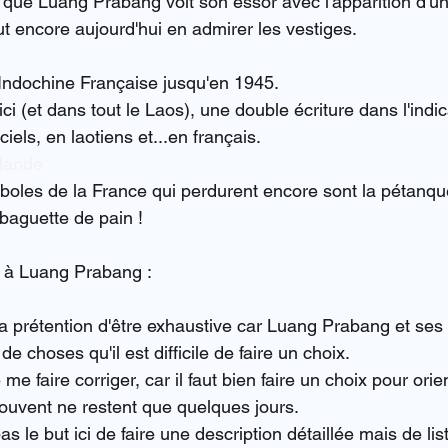
 que Luang Prabang voit son essor avec l'apparition d'un
ut encore aujourd'hui en admirer les vestiges.
 l'Indochine Française jusqu'en 1945.
 ici (et dans tout le Laos), une double écriture dans l'indi
iels, en laotiens et...en français.
ilande
oles de la France qui perdurent encore sont la pétanqu
 baguette de pain !
r à Luang Prabang :
a prétention d'être exhaustive car Luang Prabang et ses
e choses qu'il est difficile de faire un choix.
de me faire corriger, car il faut bien faire un choix pour orie
ouvent ne restent que quelques jours.
s le but ici de faire une description détaillée mais de lis