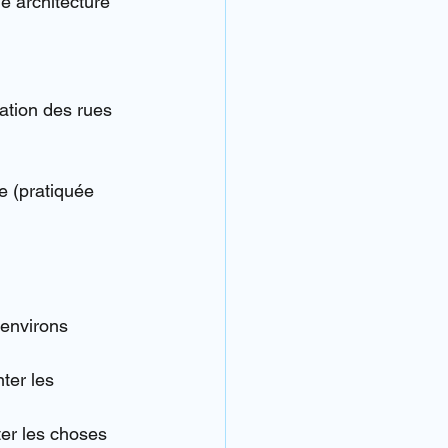
e architecture 
cation des rues 
e (pratiquée 
 environs 
nter les 
ter les choses 