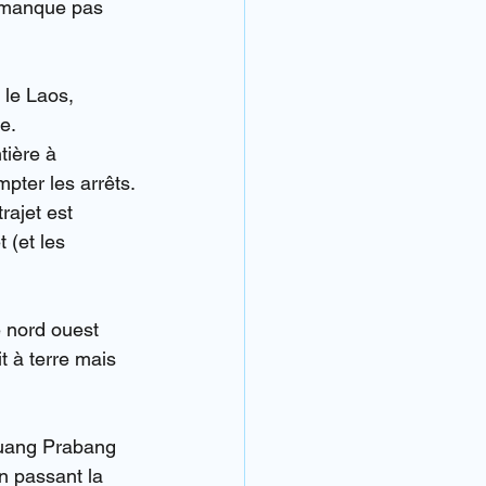
e manque pas 
 le Laos, 
e.
tière à 
pter les arrêts.
rajet est 
 (et les 
e nord ouest 
 à terre mais 
Luang Prabang 
n passant la 