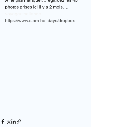
A ne pas manquer…regardez les 45 
photos prises ici il y a 2 mois….
voyager thailande
https://www.siam-holidays/dropbox