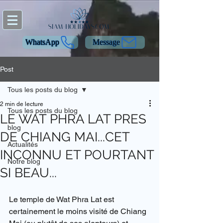
WhatsApp
Message
Post
Tous les posts du blog
2 min de lecture
Tous les posts du blog
LE WAT PHRA LAT PRES
blog
DE CHIANG MAI...CET
Actualités
INCONNU ET POURTANT
Notre blog
SI BEAU...
Le temple de Wat Phra Lat est 
certainement le moins visité de Chiang 