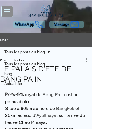
WhatsApp
Message
Post
Tous les posts du blog
2 min de lecture
Tous les posts du blog
LE PALAIS D'ETE DE
blog
BANG PA IN
Actualités
Notre blog
Le palais royal de 
Bang Pa In
 est un 
palais d’été.
Situé à 60km au nord de 
Bangkok
 et 
20km au sud d’
Ayutthaya
, sur la rive du 
fleuve Chao Phraya.