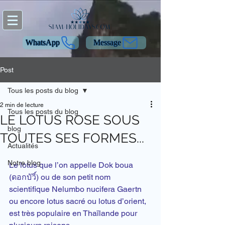
WhatsApp
Message
Post
Tous les posts du blog
2 min de lecture
Tous les posts du blog
LE LOTUS ROSE SOUS
blog
TOUTES SES FORMES...
Actualités
Notre blog
Le 
lotus
 que l’on appelle Dok boua 
(ดอกบัวิ์) ou de son petit nom 
scientifique Nelumbo nucifera Gaertn 
ou encore lotus sacré ou lotus d’orient, 
est très populaire en Thaïlande pour 