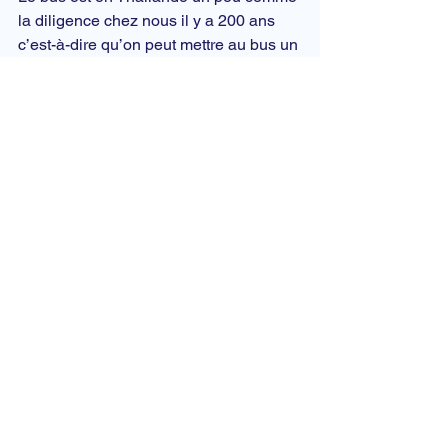
la diligence chez nous il y a 200 ans 
c’est-à-dire qu’on peut mettre au bus un 
paquet ou une lettre à destination de 
quelqu’un qui viendra la récupérer à 
l’arrivée.
Je vous accorde que ça fait un peu 
système D mais ça marche très bien.
Vous remettez votre enveloppe ou votre 
paquet au steward au terminal de bus 
et moyennant 100 ou 200 bahts il s’en 
occupera et le remettra à l’arrivée à son 
destinataire.
L’avantage est que, comme les bus ont 
souvent plusieurs départs dans la 
journée, 12h après maximum votre 
lettre ou votre paquet sera arrivé…
simple, pratique, pas cher et efficace…