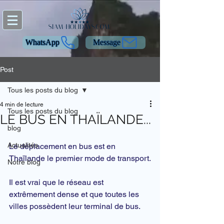
WhatsApp
Message
Post
Tous les posts du blog
4 min de lecture
Tous les posts du blog
LE BUS EN THAÏLANDE...
blog
Actualités
Le déplacement en bus est en 
Thaïlande
 le premier mode de transport.
Notre blog
Il est vrai que le réseau est 
extrêmement dense et que toutes les 
villes possèdent leur terminal de bus.