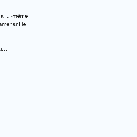
 à lui-même 
amenant le 
Rai…
.