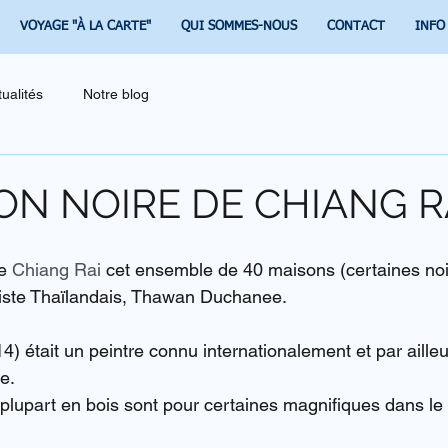
VOYAGE "À LA CARTE"
QUI SOMMES-NOUS
CONTACT
INFO
tualités
Notre blog
ON NOIRE DE CHIANG R
e 
Chiang Rai
 cet ensemble de 40 maisons (certaines noi
tiste Thaïlandais, Thawan Duchanee.
4) était un peintre connu internationalement et par aille
e.
plupart en bois sont pour certaines magnifiques dans le p