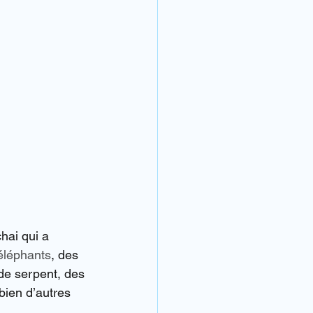
chai qui a 
éléphants
, des 
de serpent, des 
bien d’autres 