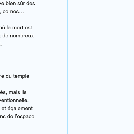
ve bien sûr des 
x, cornes…
ù la mort est 
nt de nombreux 
.
.
ire du temple 
s, mais ils 
entionnelle.
r et également 
ons de l’espace 