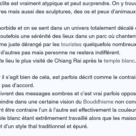
clite est vraiment atypique et peut surprendre. On y trou
ures mais aussi des sculptures, des os et peux d’animau
orbide et on se sent dans un univers totalement décalé o
outefois une sérénité des lieux dans un parc où chante
me juste dérangé par les 
touristes
 quelquefois nombreux
 d’autres pas mais personne ne restera indifférent.
2e lieu le plus visité de Chiang Rai après le 
temple blanc
 il s’agit bien de cela, est parfois décrit comme le contra
s pas d’accord.
livrent des messages sombres et c’est vrai parfois opposé
oindre dans une certaine vision du 
Bouddhisme
 non conv
t être contraire l’un à l’autre est effectivement la couleu
mple blanc étant extrêmement travaillé alors que les mais
d’un style thaï traditionnel et épuré.