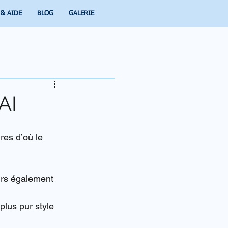
 & AIDE
BLOG
GALERIE
AI
res d’où le 
urs également 
lus pur style 