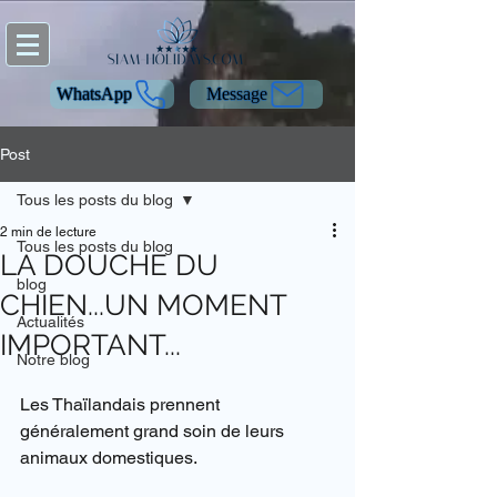
WhatsApp
Message
Post
Tous les posts du blog
2 min de lecture
Tous les posts du blog
LA DOUCHE DU
blog
CHIEN...UN MOMENT
Actualités
IMPORTANT...
Notre blog
Les Thaïlandais prennent 
généralement grand soin de leurs 
animaux domestiques.