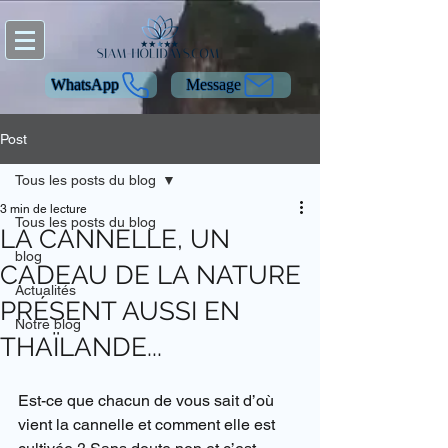
WhatsApp
Message
Post
Tous les posts du blog
3 min de lecture
Tous les posts du blog
LA CANNELLE, UN
blog
CADEAU DE LA NATURE
Actualités
PRÉSENT AUSSI EN
Notre blog
THAÏLANDE...
Est-ce que chacun de vous sait d’où 
vient la cannelle et comment elle est 