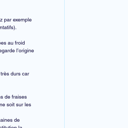
z par exemple 
tatifs).
es au froid 
garde l’origine 
très durs car 
s de fraises 
e soit sur les 
zaines de 
itution la 