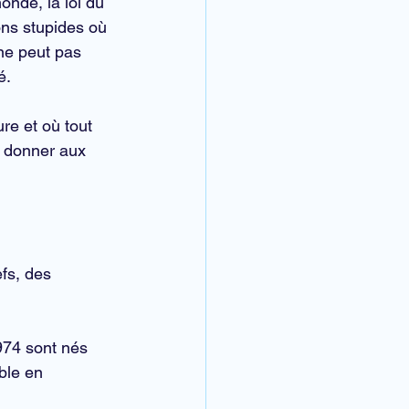
nde, la loi du 
ons stupides où 
ne peut pas 
é.
ure
 et où tout 
à donner aux 
efs, des 
974 sont nés 
ble en 