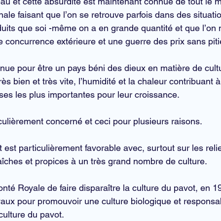
au et cette absurdité est maintenant connue de tout le mo
ale faisant que l’on se retrouve parfois dans des situati
duits que soi -même on a en grande quantité et que l’on 
 concurrence extérieure et une guerre des prix sans piti
nue pour être un pays béni des dieux en matière de 
cult
s bien et très vite, l’humidité et la chaleur contribuant 
ses les plus importantes pour leur croissance.
iculièrement concerné et ceci pour plusieurs raisons.
t
 est particulièrement favorable avec, surtout sur les reli
aîches et propices à un très grand nombre de culture.
onté Royale de faire disparaître la culture du pavot, en 1
yaux pour promouvoir une culture biologique et responsa
ulture du pavot.