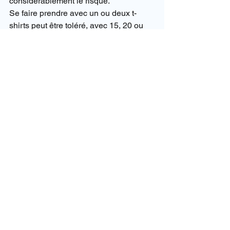
considérablement le risque.
Se faire prendre avec un ou deux t-
shirts peut être toléré, avec 15, 20 ou 
plus ça devient du trafic… et là 
l’addition est salée…
Si vous ramenez un ou deux articles ne 
les gardez pas dans leur emballage 
mais mélangez les avec vos autres 
effets, vous pouvez toujours dire que 
vous les avez acheté en France.
Il est préférable d’acheter les produits 
de contrefaçon dans le pays dans 
lequel on réside et de ne pas passer la 
douane avec, c’est une vérité absolue.
Concernant la contrefaçon en générale, 
la question reste posée dans son 
entièreté quant à sa légitimité. D’un 