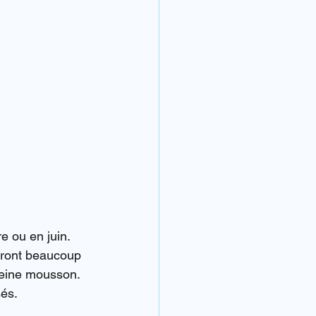
e ou en juin.
seront beaucoup 
pleine mousson.
sés.