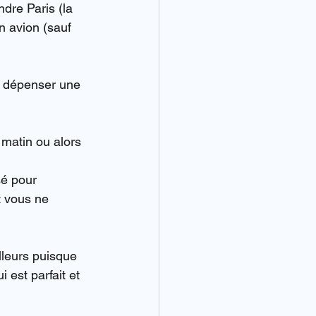
ndre Paris (la 
n avion (sauf 
 à dépenser une 
 matin ou alors 
sé pour 
t vous ne 
lleurs puisque 
i est parfait et 