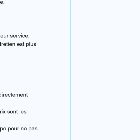
e.
eur service, 
retien est plus 
directement 
ix sont les 
rope pour ne pas 