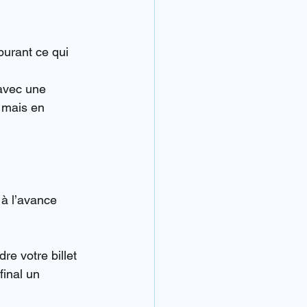
burant ce qui 
(avec une 
r mais en 
 à l’avance 
e votre billet 
final un 