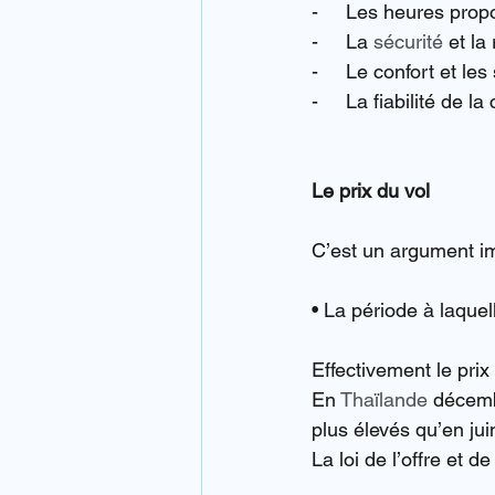
-     Les heures prop
-     La 
sécurité
 et l
-     Le confort et le
-     La fiabilité de
Le prix du vol
C’est un argument im
• La période à laquel
Effectivement le pri
En 
Thaïlande
 décemb
plus élevés qu’en ju
La loi de l’offre et 