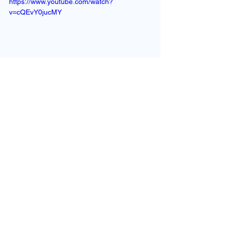
https://www.youtube.com/watch?
v=cQEvY0jucMY
Voir tout
Posts récents