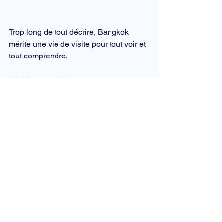
Trop long de tout décrire, Bangkok 
mérite une vie de visite pour tout voir et 
tout comprendre.
Ici j'ai regroupé des moments pris au 
hasard de mes ballades, des visages, 
des expressions, des contrastes... plus 
de 160 photos...
Regardez : 
https://siam-
holidays.com/dropbox