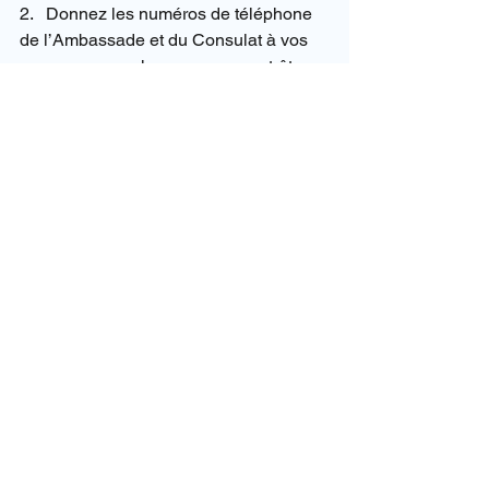
2.   Donnez les numéros de téléphone 
de l’Ambassade et du Consulat à vos     
                    proches, ce sera peut-être 
utile en cas de besoin et d’urgence.
3.   Donnez un numéro de téléphone 
sur place où l’on pourra vous joindre 
(ça peut               être les n° des 
différents hôtels où vous résiderez où 
le n° d’un guide si vous êtes           en 
voyage organisé). Vous pouvez aussi 
en arrivant acheter un téléphone 
portable         basique avec une carte 
sim temporaire, il vous en coutera 
environ 15 à 20 euros             tout 
compris et vous pourrez garder le 
téléphone…
4.   Inscrivez-vous sur le site d’ARIANE 