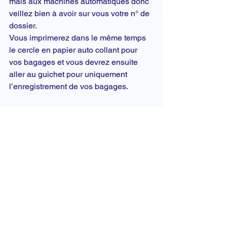
mais aux machines automatiques donc 
veillez bien à avoir sur vous votre n° de 
dossier.
Vous imprimerez dans le même temps 
le cercle en papier auto collant pour 
vos bagages et vous devrez ensuite 
aller au guichet pour uniquement 
l’enregistrement de vos bagages.
Pas d’inquiétude pour ceux qui ne sont 
pas familiers de ces machines, il y a 
des hôtesses qui vous prennent en 
charge et le font pour vous.
Ensuite il vous suffit de suivre les 
indications pour rejoindre votre porte 
d’embarquement.
Pour l’arrivée c’est la même chose 