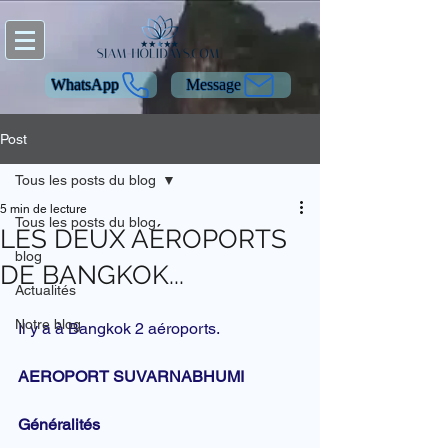
WhatsApp
Message
Post
Tous les posts du blog
5 min de lecture
Tous les posts du blog
LES DEUX AÉROPORTS
blog
DE BANGKOK...
Actualités
Notre blog
Il y a à Bangkok 2 aéroports.
AEROPORT SUVARNABHUMI
Généralités