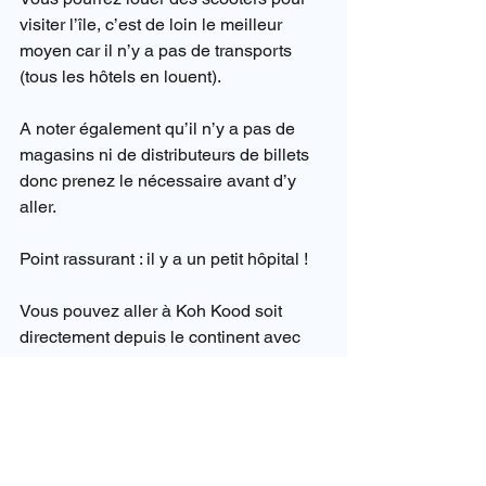
visiter l’île, c’est de loin le meilleur 
moyen car il n’y a pas de transports 
(tous les hôtels en louent).
A noter également qu’il n’y a pas de 
magasins ni de distributeurs de billets 
donc prenez le nécessaire avant d’y 
aller.
Point rassurant : il y a un petit hôpital !
Vous pouvez aller à Koh Kood soit 
directement depuis le continent avec 
un ferry soit depuis Koh Chang, des 
bateaux rapides vous y emmènent tous 
les jours.
voyagiste thailande