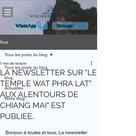
WhatsApp
Message
Post
Tous les posts du blog
1 min de lecture
Tous les posts du blog
LA NEWSLETTER SUR "LE
blog
TEMPLE WAT PHRA LAT"
Actualités
AUX ALENTOURS DE
Notre blog
CHIANG MAI" EST
PUBLIEE..
Bonjour à toutes et tous, La newsletter 