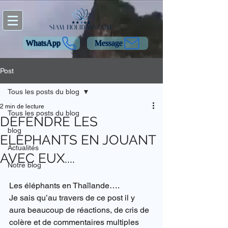
WhatsApp
Message
Post
Tous les posts du blog
2 min de lecture
Tous les posts du blog
DEFENDRE LES
blog
ELEPHANTS EN JOUANT
Actualités
AVEC EUX....
Notre blog
Les éléphants en Thaïlande….
Je sais qu’au travers de ce post il y 
aura beaucoup de réactions, de cris de 
colère et de commentaires multiples 