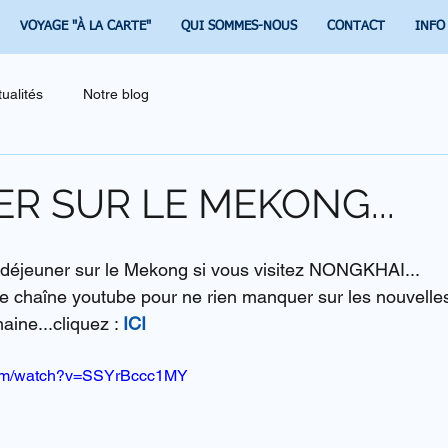
VOYAGE "À LA CARTE"
QUI SOMMES-NOUS
CONTACT
INFO
tualités
Notre blog
R SUR LE MEKONG...
éjeuner sur le Mekong si vous visitez NONGKHAI...
 chaîne youtube pour ne rien manquer sur les nouvelles
ine...cliquez : 
ICI
com/watch?v=SSYrBccc1MY