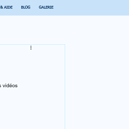
 & AIDE
BLOG
GALERIE
 vidéos 