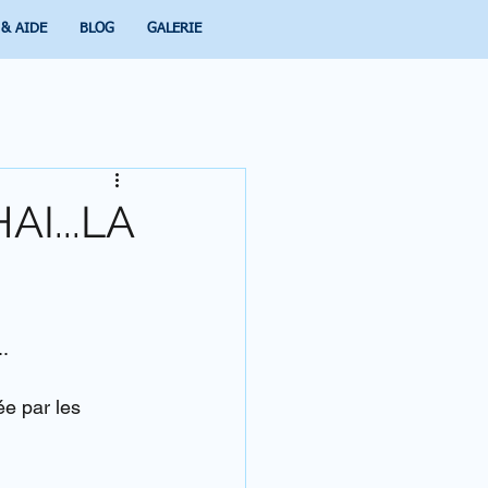
 & AIDE
BLOG
GALERIE
AI...LA
..
e par les 