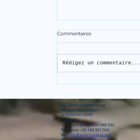
Commentaires
Rédigez un commentaire..
PEUT-ON ENCORE
VOYAGER EN THAÏLANDE
EN 2026 ?
227 Moo 8 Changsawang
Nongkomkho tambon
NONGKHAÏ 43000
Thailand
Tel Thaïlande: +66 890 966 052
Tel France: +33 188 321 504
Mail:
info@siam-holidays.com
Site:
www.siam-holidays.com