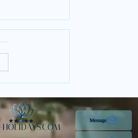
lande 2026 : faut-il
ment s’inquiéter pour
ger ?
Message