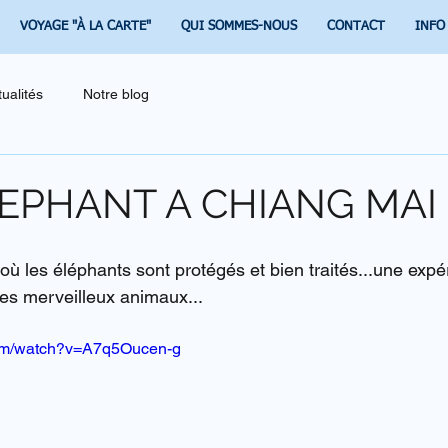
VOYAGE "À LA CARTE"
QUI SOMMES-NOUS
CONTACT
INFO
tualités
Notre blog
EPHANT A CHIANG MAI
ù les éléphants sont protégés et bien traités...une expé
es merveilleux animaux...
com/watch?v=A7q5Oucen-g