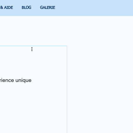
 & AIDE
BLOG
GALERIE
rience unique 