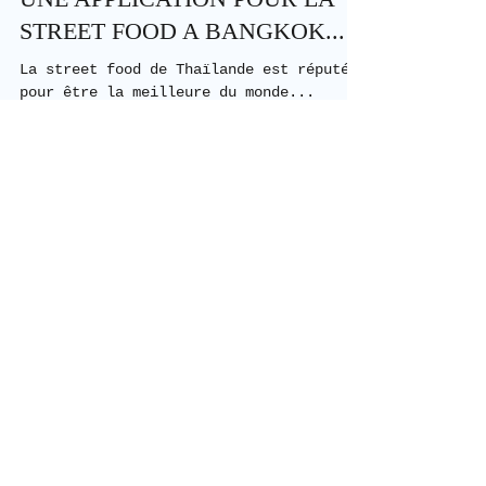
1 min de lecture
UNE APPLICATION POUR LA
STREET FOOD A BANGKOK...
La street food de Thaïlande est réputée
pour être la meilleure du monde...
D'ailleurs pour la première fois un
restaurant street food de...