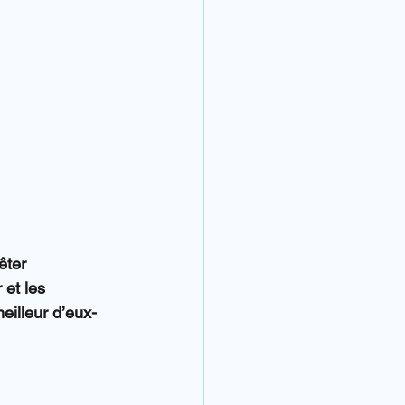
êter 
et les 
eilleur d’eux-