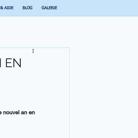
 & AIDE
BLOG
GALERIE
N EN
e nouvel an en 