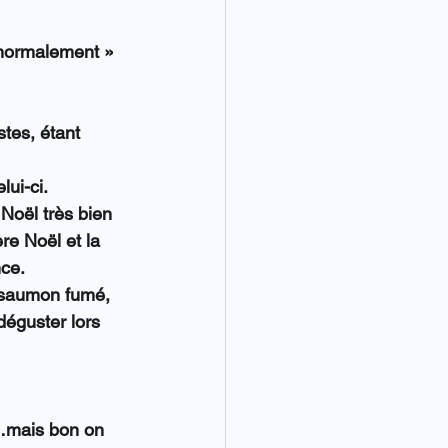
 normalement » 
tes, étant 
lui-ci.
Noël très bien 
re Noël et la 
nce.
u saumon fumé, 
éguster lors 
n…mais bon on 