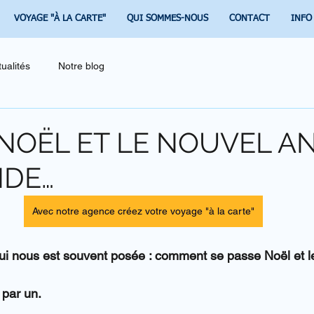
VOYAGE "À LA CARTE"
QUI SOMMES-NOUS
CONTACT
INFO
tualités
Notre blog
NOËL ET LE NOUVEL A
NDE…
Avec notre agence créez votre voyage "à la carte"
ui nous est souvent posée : comment se passe Noël et l
 par un.