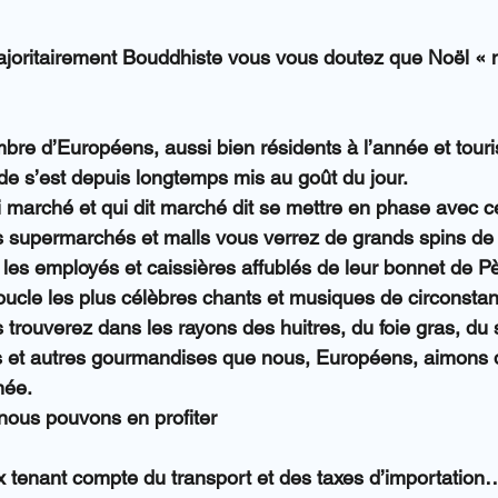
majoritairement Bouddhiste vous vous doutez que Noël «
bre d’Européens, aussi bien résidents à l’année et touris
nde s’est depuis longtemps mis au goût du jour.
i marché et qui dit marché dit se mettre en phase avec ce
 supermarchés et malls vous verrez de grands spins de 
 les employés et caissières affublés de leur bonnet de Pè
cle les plus célèbres chants et musiques de circonsta
us trouverez dans les rayons des huitres, du foie gras, d
s et autres gourmandises que nous, Européens, aimons d
née.
t nous pouvons en profiter
x tenant compte du transport et des taxes d’importatio