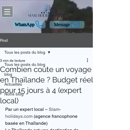
WhatsApp
Message
Post
Tous les posts du blog
3 min de lecture
Tous les posts du blog
Combien coûte un voyage
blog
en Thaïlande ? Budget réel
Actualités
pour 15 jours à 4 (expert
Notre blog
local)
Par un expert local – 
Siam-
holidays.com
 (agence francophone 
basée en Thaïlande)