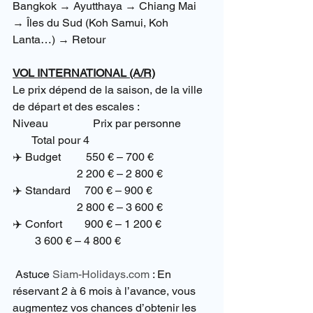
Bangkok → Ayutthaya → Chiang Mai 
→ Îles du Sud (Koh Samui, Koh 
Lanta…) → Retour
VOL INTERNATIONAL (A/R)
Le prix dépend de la saison, de la ville 
de départ et des escales :
Niveau                Prix par personne          
       Total pour 4
✈️ Budget         550 € – 700 €   
                       2 200 € – 2 800 €
✈️ Standard     700 € – 900 €   
                       2 800 € – 3 600 €
✈️ Confort        900 € – 1 200 €               
        3 600 € – 4 800 €
 Astuce 
Siam-Holidays.com
 : En 
réservant 2 à 6 mois à l’avance, vous 
augmentez vos chances d’obtenir les 