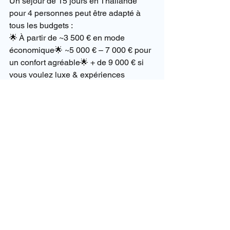
Un séjour de 15 jours en Thaïlande 
pour 4 personnes peut être adapté à 
tous les budgets :
🌟 À partir de ~3 500 € en mode 
économique🌟 ~5 000 € – 7 000 € pour 
un confort agréable🌟 + de 9 000 € si 
vous voulez luxe & expériences 
premium
Dans tous les cas nous saurons nous 
adapter à votre budget car tout est 
possible et réalisable.
Si vous voulez une estimation 
personnalisée pour vos dates et 
préférences, contactez 
Siam-
holidays.com
 — on vous prépare un 
devis sur mesure !
📩 Contact : 
info@siam-holidays.com