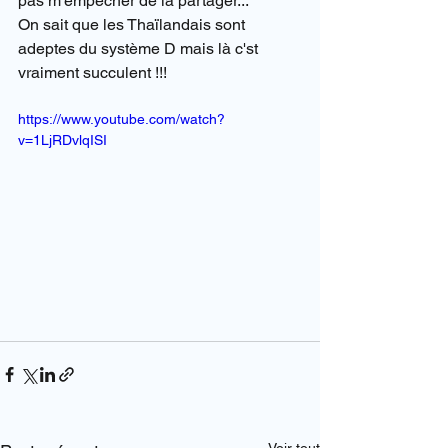
pas m'empêcher de la partager...
On sait que les Thaïlandais sont 
adeptes du système D mais là c'st 
vraiment succulent !!!
https://www.youtube.com/watch?
v=1LjRDvlqISI
Voir tout