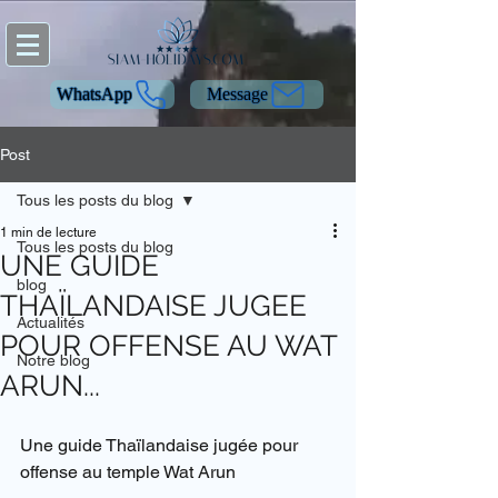
WhatsApp
Message
Post
Tous les posts du blog
1 min de lecture
Tous les posts du blog
UNE GUIDE
blog
THAÏLANDAISE JUGEE
Actualités
POUR OFFENSE AU WAT
Notre blog
ARUN...
Une guide Thaïlandaise jugée pour 
offense au temple Wat Arun